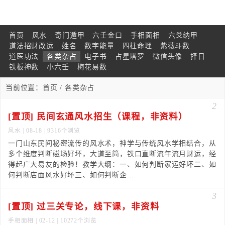
首页
风水
奇门遁甲
六壬金口
手相面相
六爻纳甲
道法招财改运
姓名
数字能量
四柱命理
紫薇斗数
道医功法
各类杂占
电子书
占星塔罗
微信头像
择日
铁板神数
小六壬
梅花易数
当前位置：
首页
/ 各类杂占
2
[置顶] 民间玄通风水招生（课程，非资料）
风水
| 08-18 | 9316个浏览
一门山东民间秘密流传的风水术，神学与传统风水学相结合，从
多个维度判断磁场好坏，大道至简，铁口直断流年流月财运，经
得起广大易友的检验！教学大纲：一、如何判断家运好坏二、如
何判断店面风水好坏三、如何判断企...
3
[置顶] 过三关专论，线下课，非资料
手相面相
| 02-12 | 10272个浏览