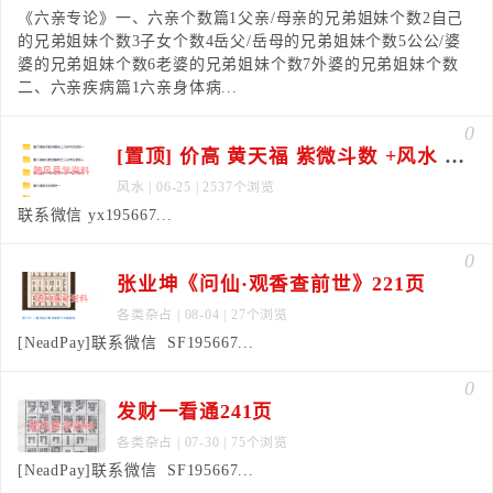
《六亲专论》一、六亲个数篇1父亲/母亲的兄弟姐妹个数2自己
的兄弟姐妹个数3子女个数4岳父/岳母的兄弟姐妹个数5公公/婆
婆的兄弟姐妹个数6老婆的兄弟姐妹个数7外婆的兄弟姐妹个数
二、六亲疾病篇1六亲身体病...
0
[置顶] 价高 黄天福 紫微斗数 +风水 师资班合集
风水
| 06-25 | 2537个浏览
联系微信 yx195667...
0
张业坤《问仙·观香查前世》221页
各类杂占
| 08-04 | 27个浏览
[NeadPay]联系微信 SF195667...
0
发财一看通241页
各类杂占
| 07-30 | 75个浏览
[NeadPay]联系微信 SF195667...