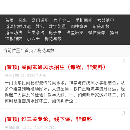
首页
风水
奇门遁甲
六壬金口
手相面相
六爻纳甲
道法招财改运
姓名
数字能量
四柱命理
紫薇斗数
道医功法
各类杂占
电子书
占星塔罗
微信头像
择日
铁板神数
小六壬
梅花易数
当前位置：
首页
/ 梅花易数
2
[置顶] 民间玄通风水招生（课程，非资料）
风水
| 08-18 | 9390个浏览
一门山东民间秘密流传的风水术，神学与传统风水学相结合，从
多个维度判断磁场好坏，大道至简，铁口直断流年流月财运，经
得起广大易友的检验！教学大纲：一、如何判断家运好坏二、如
何判断店面风水好坏三、如何判断企...
3
[置顶] 过三关专论，线下课，非资料
手相面相
| 02-12 | 10345个浏览