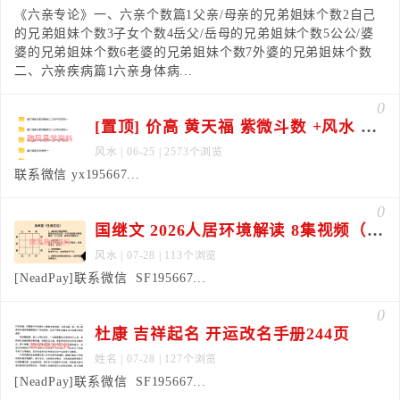
《六亲专论》一、六亲个数篇1父亲/母亲的兄弟姐妹个数2自己
的兄弟姐妹个数3子女个数4岳父/岳母的兄弟姐妹个数5公公/婆
婆的兄弟姐妹个数6老婆的兄弟姐妹个数7外婆的兄弟姐妹个数
二、六亲疾病篇1六亲身体病...
0
[置顶] 价高 黄天福 紫微斗数 +风水 师资班合集
风水
| 06-25 | 2573个浏览
联系微信 yx195667...
0
国继文 2026人居环境解读 8集视频（长视频，一集几小时）
风水
| 07-28 | 113个浏览
[NeadPay]联系微信 SF195667...
0
杜康 吉祥起名 开运改名手册244页
姓名
| 07-28 | 127个浏览
[NeadPay]联系微信 SF195667...