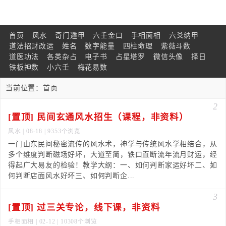
首页
风水
奇门遁甲
六壬金口
手相面相
六爻纳甲
道法招财改运
姓名
数字能量
四柱命理
紫薇斗数
道医功法
各类杂占
电子书
占星塔罗
微信头像
择日
铁板神数
小六壬
梅花易数
当前位置：
首页
2
[置顶] 民间玄通风水招生（课程，非资料）
风水
| 08-18 | 9353个浏览
一门山东民间秘密流传的风水术，神学与传统风水学相结合，从
多个维度判断磁场好坏，大道至简，铁口直断流年流月财运，经
得起广大易友的检验！教学大纲：一、如何判断家运好坏二、如
何判断店面风水好坏三、如何判断企...
3
[置顶] 过三关专论，线下课，非资料
手相面相
| 02-12 | 10308个浏览