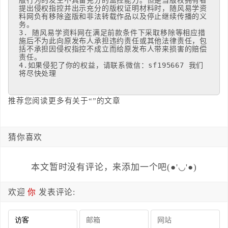
版行为的发生不具备充分的监控能力。但是当版权拥有者
提出侵权指控并出示充分的版权证明材料时，随风易学资
料网负有移除盗版和非法转载作品以及停止继续传播的义
务。

3. 随风易学资料网在满足前款条件下采取移除等相应措
施后不为此向原发布人承担违约责任或其他法律责任，包
括不承担因侵权指控不成立而给原发布人带来损害的赔偿
责任。 

4.如果侵犯了你的权益，请联系微信：sf195667 我们
将尽快处理
推荐您阅读更多有关于“”的文章
猜你喜欢
本文暂时没有评论，来添加一个吧(●'◡'●)
欢迎
你
发表评论: