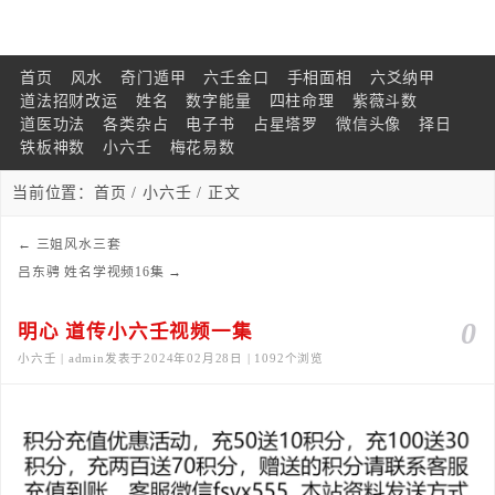
首页
风水
奇门遁甲
六壬金口
手相面相
六爻纳甲
道法招财改运
姓名
数字能量
四柱命理
紫薇斗数
道医功法
各类杂占
电子书
占星塔罗
微信头像
择日
铁板神数
小六壬
梅花易数
当前位置：
首页
/
小六壬
/ 正文
←
三姐风水三套
吕东骋 姓名学视频16集
→
0
明心 道传小六壬视频一集
小六壬 | admin发表于2024年02月28日 | 1092个浏览