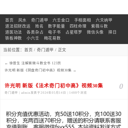
首页
风水
奇门遁甲
六壬金口
手相面相
六爻纳甲
道法招财改运
姓名
数字能量
四柱命理
紫薇斗数
道医功法
各类杂占
电子书
占星塔罗
微信头像
择日
铁板神数
小六壬
梅花易数
当前位置：
首页
/
奇门遁甲
/ 正文
←
徐曾生 注解紫微斗数全书 123页
许光明 新版《阴盘奇门初中高》视频30集
→
0
许光明 新版《法术奇门初中高》视频30集
奇门遁甲 | admin发表于2024年05月14日 | 1488个浏览