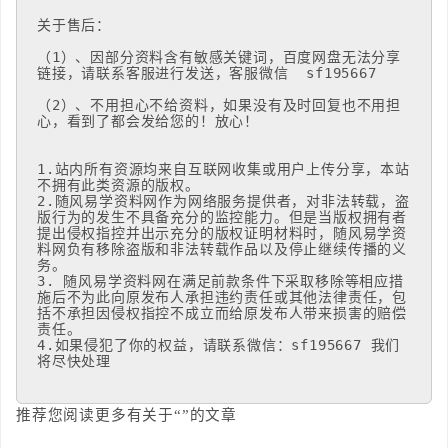
关于售后：

（1）、因部分资料含有敏感关键词，百度网盘无法分享
链接，请联系客服进行发送，客服微信  sf195667

（2）、不用担心不给资料，如果没有及时回复也不用担
心，看到了都会发给您的！放心！

1.站内所有资源均来自互联网收集或用户上传分享，本站
不拥有此类资源的版权。 

2.随风易学资料网作为网络服务提供者，对非法转载，盗
版行为的发生不具备充分的监控能力。但是当版权拥有者
提出侵权指控并出示充分的版权证明材料时，随风易学资
料网负有移除盗版和非法转载作品以及停止继续传播的义
务。

3. 随风易学资料网在满足前款条件下采取移除等相应措
施后不为此向原发布人承担违约责任或其他法律责任，包
括不承担因侵权指控不成立而给原发布人带来损害的赔偿
责任。 

4.如果侵犯了你的权益，请联系微信：sf195667 我们
将尽快处理
推荐您阅读更多有关于“”的文章