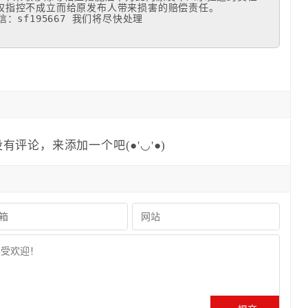
指控不成立而给原发布人带来损害的赔偿责任。 

：sf195667 我们将尽快处理
有评论，来添加一个吧(●'◡'●)