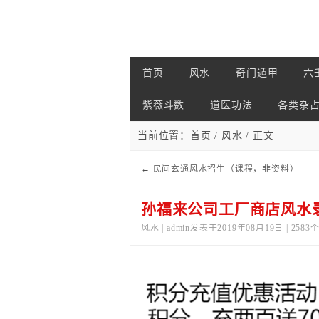
首页
风水
奇门遁甲
六
紫薇斗数
道医功法
各类杂
当前位置：
首页
/
风水
/ 正文
←
民间玄通风水招生（课程，非资料）
孙福来公司工厂商店风水录
风水 | admin发表于2019年08月19日 | 258