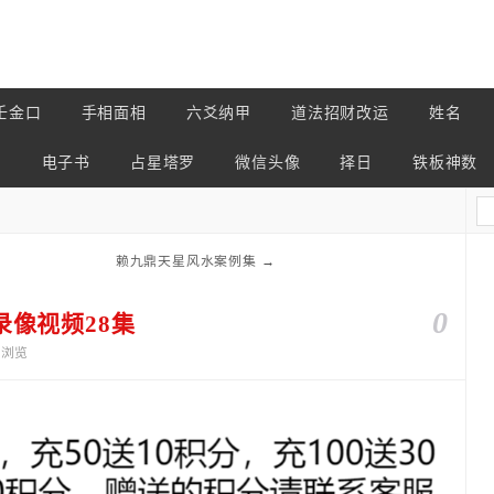
壬金口
手相面相
六爻纳甲
道法招财改运
姓名
占
电子书
占星塔罗
微信头像
择日
铁板神数
赖九鼎天星风水案例集
→
0
像视频28集
3个浏览