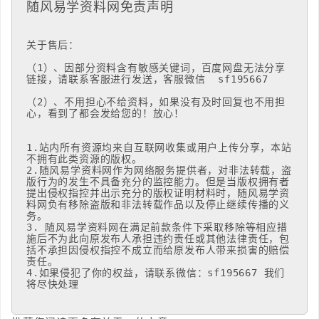
随风易学资料网免责声明
关于售后：

（1）、因部分资料含有敏感关键词，百度网盘无法分享
链接，请联系客服进行发送，客服微信  sf195667

（2）、不用担心不给资料，如果没有及时回复也不用担
心，看到了都会发给您的！放心！

1.站内所有资源均来自互联网收集或用户上传分享，本站
不拥有此类资源的版权。 

2.随风易学资料网作为网络服务提供者，对非法转载，盗
版行为的发生不具备充分的监控能力。但是当版权拥有者
提出侵权指控并出示充分的版权证明材料时，随风易学资
料网负有移除盗版和非法转载作品以及停止继续传播的义
务。

3. 随风易学资料网在满足前款条件下采取移除等相应措
施后不为此向原发布人承担违约责任或其他法律责任，包
括不承担因侵权指控不成立而给原发布人带来损害的赔偿
责任。 

4.如果侵犯了你的权益，请联系微信：sf195667 我们
将尽快处理