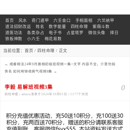
首页
风水
奇门遁甲
六壬金口
手相面相
六爻纳甲
道法招财改运
姓名
数字能量
四柱命理
紫薇斗数
道医功法
各类杂占
电子书
占星塔罗
微信头像
择日
铁板神数
小六壬
梅花易数
当前位置：
首页
/
四柱命理
/ 正文
←
成睿相法24年9月面相初级班视频一集+文字 内容不全，介意勿拍
佚名 如何用钵收病气视频8集
→
0
李毅 易解班视频3集
四柱命理 | admin发表于2024年10月01日 | 1177个浏览