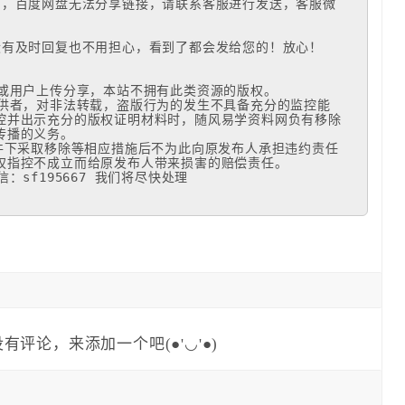
词，百度网盘无法分享链接，请联系客服进行发送，客服微
有及时回复也不用担心，看到了都会发给您的！放心！

或用户上传分享，本站不拥有此类资源的版权。 

提供者，对非法转载，盗版行为的发生不具备充分的监控能
控并出示充分的版权证明材料时，随风易学资料网负有移除
播的义务。

条件下采取移除等相应措施后不为此向原发布人承担违约责任
指控不成立而给原发布人带来损害的赔偿责任。 

：sf195667 我们将尽快处理
有评论，来添加一个吧(●'◡'●)