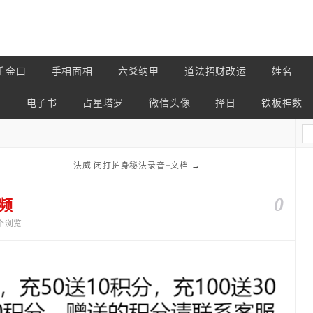
壬金口
手相面相
六爻纳甲
道法招财改运
姓名
占
电子书
占星塔罗
微信头像
择日
铁板神数
法威 闭打护身秘法录音+文档
→
0
频
4个浏览