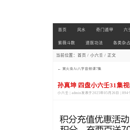
首页
风水
奇门遁甲
六
紫薇斗数
道医功法
各类杂
当前位置：
首页
/
小六壬
/ 正文
←
寅火虫Ai八字音频课7集
孙真坤 四盘小六壬31集视
小六壬 | admin发表于2025年05月26日 | 89