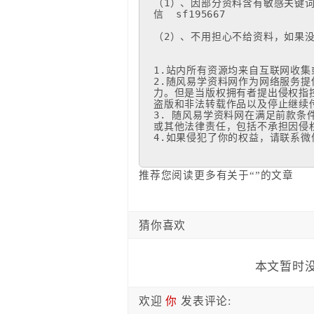
（1）、因部分资料含有敏感关键
信  sf195667

（2）、不用担心不给资料，如果没
1.站内所有资源均来自互联网收集
2.随风易学资料网作为网络服务
力。但是当版权拥有者提出侵权指
盗版和非法转载作品以及停止继续传
3. 随风易学资料网在满足前款
或其他法律责任，包括不承担因侵权
4.如果侵犯了你的权益，请联系微信
推荐您阅读更多有关于“”的文章
猜你喜欢
本文暂时没
欢迎
你
发表评论: