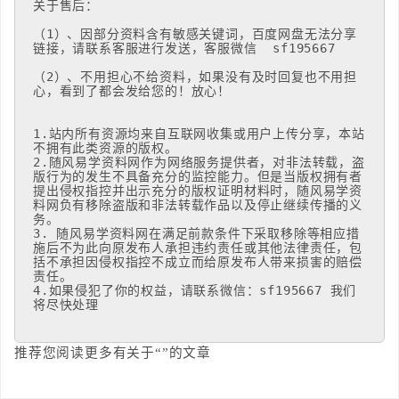
关于售后：

（1）、因部分资料含有敏感关键词，百度网盘无法分享
链接，请联系客服进行发送，客服微信  sf195667

（2）、不用担心不给资料，如果没有及时回复也不用担
心，看到了都会发给您的！放心！

1.站内所有资源均来自互联网收集或用户上传分享，本站
不拥有此类资源的版权。 

2.随风易学资料网作为网络服务提供者，对非法转载，盗
版行为的发生不具备充分的监控能力。但是当版权拥有者
提出侵权指控并出示充分的版权证明材料时，随风易学资
料网负有移除盗版和非法转载作品以及停止继续传播的义
务。

3. 随风易学资料网在满足前款条件下采取移除等相应措
施后不为此向原发布人承担违约责任或其他法律责任，包
括不承担因侵权指控不成立而给原发布人带来损害的赔偿
责任。 

4.如果侵犯了你的权益，请联系微信：sf195667 我们
将尽快处理
推荐您阅读更多有关于“”的文章