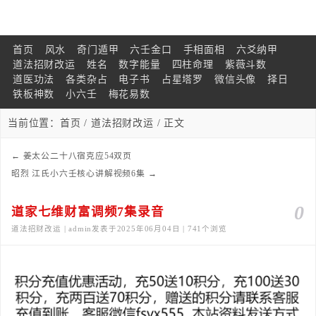
首页
风水
奇门遁甲
六壬金口
手相面相
六爻纳甲
道法招财改运
姓名
数字能量
四柱命理
紫薇斗数
道医功法
各类杂占
电子书
占星塔罗
微信头像
择日
铁板神数
小六壬
梅花易数
当前位置：
首页
/
道法招财改运
/ 正文
←
姜太公二十八宿克应54双页
昭烈 江氏小六壬核心讲解视频6集
→
0
道家七维财富调频7集录音
道法招财改运 | admin发表于2025年06月04日 | 741个浏览