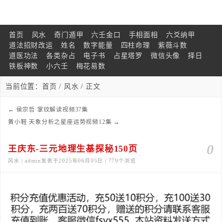
首页
风水
奇门遁甲
六壬金口
手相面相
六爻纳甲
道法招财改运
姓名
数字能量
四柱命理
紫薇斗数
道医功法
各类杂占
电子书
占星塔罗
微信头像
择日
铁板神数
小六壬
梅花易数
当前位置：
首页
/
风水
/ 正文
←
侯宗哲 掌纹解读视频37集
黄小鞋 天象分析之星座运势视频12集
→
0
王庆东-三元地理生基探秘150页
风水 | admin发表于2025年06月05日 | 779个浏览