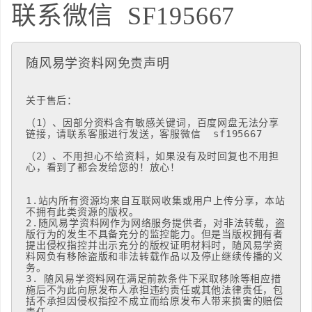
联系微信
SF195667
随风易学资料网免责声明
关于售后：

（1）、因部分资料含有敏感关键词，百度网盘无法分享
链接，请联系客服进行发送，客服微信  sf195667

（2）、不用担心不给资料，如果没有及时回复也不用担
心，看到了都会发给您的！放心！

1.站内所有资源均来自互联网收集或用户上传分享，本站
不拥有此类资源的版权。 

2.随风易学资料网作为网络服务提供者，对非法转载，盗
版行为的发生不具备充分的监控能力。但是当版权拥有者
提出侵权指控并出示充分的版权证明材料时，随风易学资
料网负有移除盗版和非法转载作品以及停止继续传播的义
务。

3. 随风易学资料网在满足前款条件下采取移除等相应措
施后不为此向原发布人承担违约责任或其他法律责任，包
括不承担因侵权指控不成立而给原发布人带来损害的赔偿
责任。 
