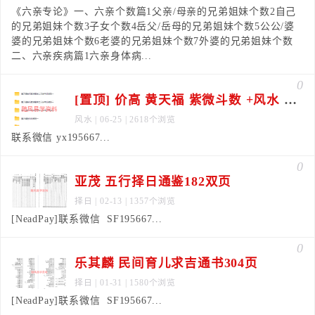
《六亲专论》一、六亲个数篇1父亲/母亲的兄弟姐妹个数2自己
的兄弟姐妹个数3子女个数4岳父/岳母的兄弟姐妹个数5公公/婆
婆的兄弟姐妹个数6老婆的兄弟姐妹个数7外婆的兄弟姐妹个数
二、六亲疾病篇1六亲身体病...
0
[置顶] 价高 黄天福 紫微斗数 +风水 师资班合集
风水
| 06-25 | 2618个浏览
联系微信 yx195667...
0
亚茂 五行择日通鉴182双页
择日
| 02-13 | 1357个浏览
[NeadPay]联系微信 SF195667...
0
乐其麟 民间育儿求吉通书304页
择日
| 01-31 | 1580个浏览
[NeadPay]联系微信 SF195667...