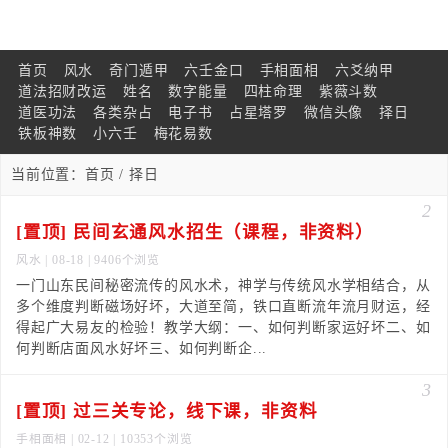
首页
风水
奇门遁甲
六壬金口
手相面相
六爻纳甲
道法招财改运
姓名
数字能量
四柱命理
紫薇斗数
道医功法
各类杂占
电子书
占星塔罗
微信头像
择日
铁板神数
小六壬
梅花易数
当前位置：
首页
/ 择日
2
[置顶] 民间玄通风水招生（课程，非资料）
风水
| 08-18 | 9406个浏览
一门山东民间秘密流传的风水术，神学与传统风水学相结合，从
多个维度判断磁场好坏，大道至简，铁口直断流年流月财运，经
得起广大易友的检验！教学大纲：一、如何判断家运好坏二、如
何判断店面风水好坏三、如何判断企...
3
[置顶] 过三关专论，线下课，非资料
手相面相
| 02-12 | 10353个浏览