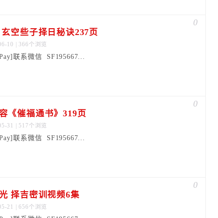
0
 玄空些子择日秘诀237页
06-10 | 366个浏览
dPay]联系微信 SF195667...
0
容《催福通书》319页
05-31 | 517个浏览
dPay]联系微信 SF195667...
0
光 择吉密训视频6集
05-21 | 656个浏览