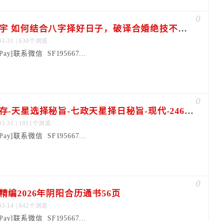
0
李晋宇 如何结合八字择好日子，破译合婚绝技不传之秘视频一集
03-31 | 630个浏览
dPay]联系微信 SF195667...
0
马道存-天星选择秘旨-七政天星择日秘旨-现代-246双页
03-31 | 1011个浏览
dPay]联系微信 SF195667...
0
精编2026年阴阳合历通书56页
03-14 | 842个浏览
dPay]联系微信 SF195667...