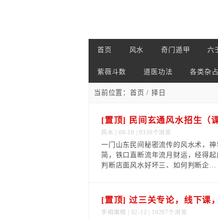
首页
风水
奇门遁甲
六
紫薇斗数
道医功法
各类杂
当前位置：
首页
/ 择日
[置顶] 民间玄通风水招生（
风水
| 08-18 | 9336个浏览
一门山东民间秘密流传的风水术，神
简，铁口直断流年流月财运，经得起
判断店面风水好坏三、如何判断企...
[置顶] 过三关专论，线下课
手相面相
| 02-12 | 10287个浏览