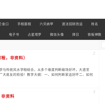
壬金口
手相面相
六爻纳甲
道法招财改运
姓名
占
电子书
占星塔罗
微信头像
择日
铁板神数
2
课程，非资料）
学与传统风水学相结合，从多个维度判断磁场好坏，大道至
广大易友的检验！教学大纲：一、如何判断家运好坏二、如何
3
，非资料