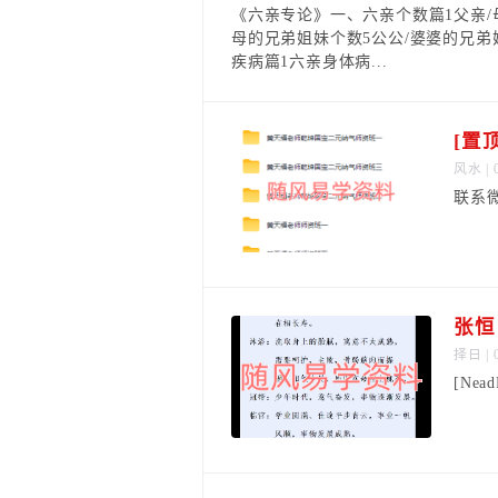
《六亲专论》一、六亲个数篇1父亲/
母的兄弟姐妹个数5公公/婆婆的兄弟
疾病篇1六亲身体病...
[置
风水
| 
联系微信
张恒
择日
| 
[Nea