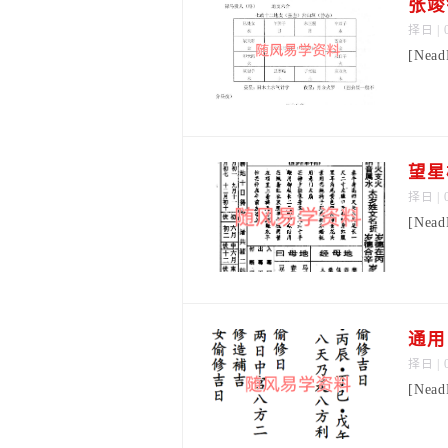
张竣
择日
| 
[Nea
望星
择日
| 
[Nea
通用
择日
| 
[Nea