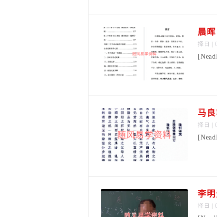
晨晖
择日
| 
[Nea
马良
择日
| 
[Nea
李明
择日
| 