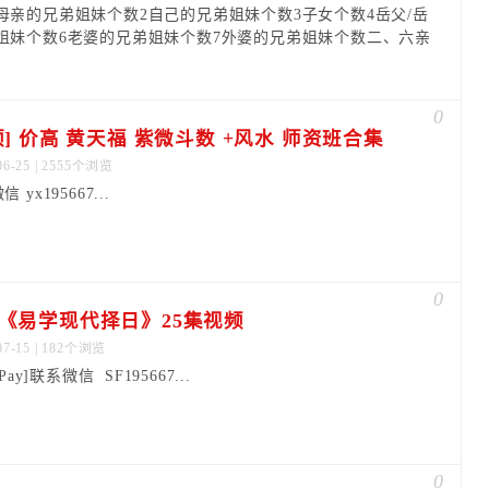
母亲的兄弟姐妹个数2自己的兄弟姐妹个数3子女个数4岳父/岳
姐妹个数6老婆的兄弟姐妹个数7外婆的兄弟姐妹个数二、六亲
0
顶] 价高 黄天福 紫微斗数 +风水 师资班合集
06-25 | 2555个浏览
 yx195667...
0
《易学现代择日》25集视频
07-15 | 182个浏览
dPay]联系微信 SF195667...
0