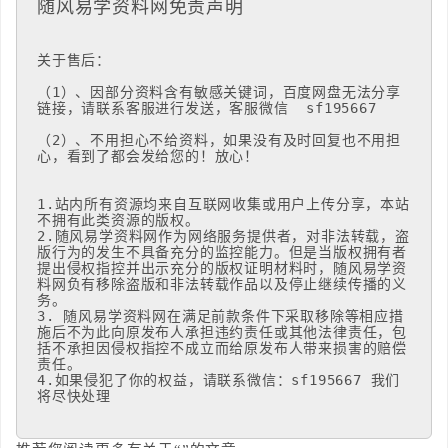
随风易学资料网免责声明
关于售后：

（1）、因部分资料含有敏感关键词，百度网盘无法分享
链接，请联系客服进行发送，客服微信  sf195667

（2）、不用担心不给资料，如果没有及时回复也不用担
心，看到了都会发给您的！放心！

1.站内所有资源均来自互联网收集或用户上传分享，本站
不拥有此类资源的版权。 

2.随风易学资料网作为网络服务提供者，对非法转载，盗
版行为的发生不具备充分的监控能力。但是当版权拥有者
提出侵权指控并出示充分的版权证明材料时，随风易学资
料网负有移除盗版和非法转载作品以及停止继续传播的义
务。

3. 随风易学资料网在满足前款条件下采取移除等相应措
施后不为此向原发布人承担违约责任或其他法律责任，包
括不承担因侵权指控不成立而给原发布人带来损害的赔偿
责任。 

4.如果侵犯了你的权益，请联系微信：sf195667 我们
将尽快处理