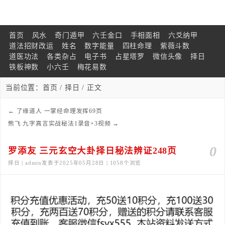
首页
风水
奇门遁甲
六壬金口
手相面相
六爻纳甲
道法招财改运
姓名
数字能量
四柱命理
紫薇斗数
道医功法
各类杂占
电子书
占星塔罗
微信头像
择日
铁板神数
小六壬
梅花易数
当前位置：
首页
/
择日
/ 正文
←
了缘道人 一掌经命理发挥69页
熊飞 九字真言实战秘法1录音+3视频
→
0
罗添友 三元玄空大卦择日秘法辨证248页
择日 | admin发表于2025年05月28日 | 1058个浏览